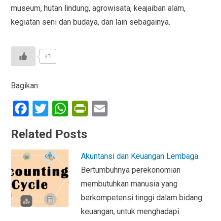
museum, hutan lindung, agrowisata, keajaiban alam,
kegiatan seni dan budaya, dan lain sebagainya.
+1
Bagikan:
F
T
W
Pr
E
a
wi
h
in
m
Related Posts
ce
tt
at
tF
ail
b
er
s
ri
Akuntansi dan Keuangan Lembaga
o
A
e
Bertumbuhnya perekonomian
o
p
n
membutuhkan manusia yang
berkompetensi tinggi dalam bidang
k
p
dl
keuangan, untuk menghadapi
y