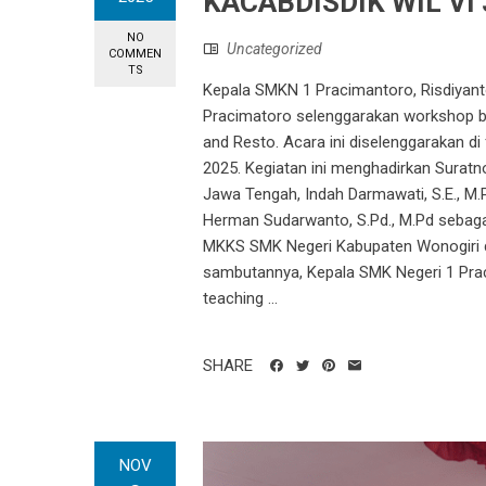
KACABDISDIK WIL VI
NO
Uncategorized
COMMEN
TS
Kepala SMKN 1 Pracimantoro, Risdiya
Pracimatoro selenggarakan workshop be
and Resto. Acara ini diselenggarakan d
2025. Kegiatan ini menghadirkan Suratno
Jawa Tengah, Indah Darmawati, S.E., M.
Herman Sudarwanto, S.Pd., M.Pd sebag
MKKS SMK Negeri Kabupaten Wonogiri d
sambutannya, Kepala SMK Negeri 1 Pra
teaching ...
SHARE
NOV