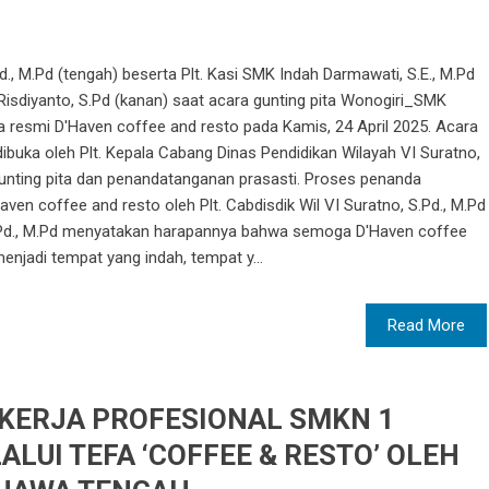
Pd., M.Pd (tengah) beserta Plt. Kasi SMK Indah Darmawati, S.E., M.Pd
Risdiyanto, S.Pd (kanan) saat acara gunting pita Wonogiri_SMK
resmi D'Haven coffee and resto pada Kamis, 24 April 2025. Acara
ibuka oleh Plt. Kepala Cabang Dinas Pendidikan Wilayah VI Suratno,
gunting pita dan penandatanganan prasasti. Proses penanda
en coffee and resto oleh Plt. Cabdisdik Wil VI Suratno, S.Pd., M.Pd
.Pd., M.Pd menyatakan harapannya bahwa semoga D'Haven coffee
njadi tempat yang indah, tempat y...
Read More
KERJA PROFESIONAL SMKN 1
LUI TEFA ‘COFFEE & RESTO’ OLEH