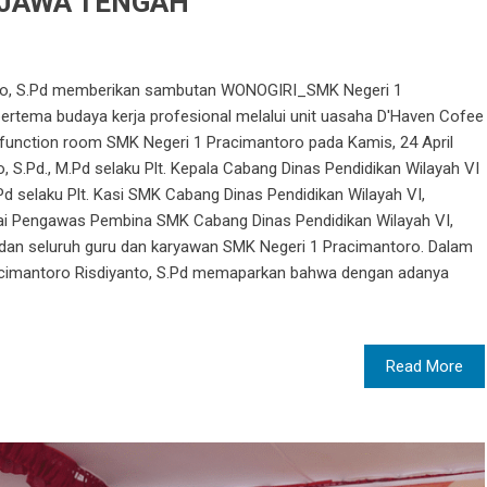
 JAWA TENGAH
nto, S.Pd memberikan sambutan WONOGIRI_SMK Negeri 1
rtema budaya kerja profesional melalui unit uasaha D'Haven Cofee
i function room SMK Negeri 1 Pracimantoro pada Kamis, 24 April
, S.Pd., M.Pd selaku Plt. Kepala Cabang Dinas Pendidikan Wilayah VI
Pd selaku Plt. Kasi SMK Cabang Dinas Pendidikan Wilayah VI,
ai Pengawas Pembina SMK Cabang Dinas Pendidikan Wilayah VI,
an seluruh guru dan karyawan SMK Negeri 1 Pracimantoro. Dalam
cimantoro Risdiyanto, S.Pd memaparkan bahwa dengan adanya
Read More