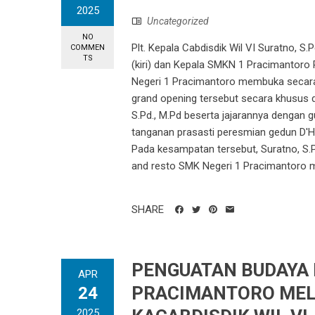
2025
Uncategorized
NO
Plt. Kepala Cabdisdik Wil VI Suratno, S.
COMMEN
TS
(kiri) dan Kepala SMKN 1 Pracimantoro 
Negeri 1 Pracimantoro membuka secara 
grand opening tersebut secara khusus d
S.Pd., M.Pd beserta jajarannya dengan 
tanganan prasasti peresmian gedun D'Hav
Pada kesampatan tersebut, Suratno, S
and resto SMK Negeri 1 Pracimantoro me
SHARE
PENGUATAN BUDAYA 
APR
PRACIMANTORO MELA
24
2025