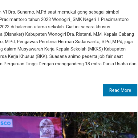
h VI Drs. Sunarno, M.Pd saat memukul gong sebagai simbol
1 Pracimantoro tahun 2023 Wonogiri_SMK Negeri 1 Pracimantoro
 2023 di halaman utama sekolah. Giat ini secara khusus
 (Disnaker) Kabupaten Wonogiri Dra. Ristanti, M.M, Kepala Cabang
rno, M.Pd, Pengawas Pembina Herman Sudarwanto, S.Pd.,M.Pd, juga
ng dalam Musyawarah Kerja Kepala Sekolah (MKKS) Kabupaten
rsa Kerja Khusus (BKK). Suasana animo peserta job fair saat
an Perguruan Tinggi Dengan menggandeng 18 mitra Dunia Usaha dan
Read More