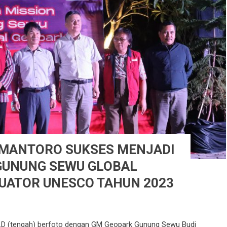
IMANTORO SUKSES MENJADI
 GUNUNG SEWU GLOBAL
UATOR UNESCO TAHUN 2023
 Ph.D (tengah) berfoto dengan GM Geopark Gunung Sewu Budi