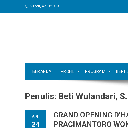
Skip
Sabtu, Agustus 8
to
content
BERANDA
PROFIL
PROGRAM
BERI
Penulis:
Beti Wulandari, S
GRAND OPENING D’H
APR
PRACIMANTORO WON
24