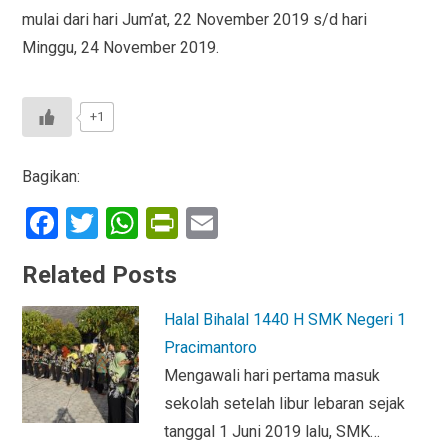
mulai dari hari Jum’at, 22 November 2019 s/d hari
Minggu, 24 November 2019.
+1
Bagikan:
F
T
W
Pr
E
a
wi
h
in
m
Related Posts
ce
tt
at
tF
ail
b
er
s
ri
Halal Bihalal 1440 H SMK Negeri 1
o
A
e
Pracimantoro
o
p
n
Mengawali hari pertama masuk
sekolah setelah libur lebaran sejak
k
p
dl
tanggal 1 Juni 2019 lalu, SMK…
y