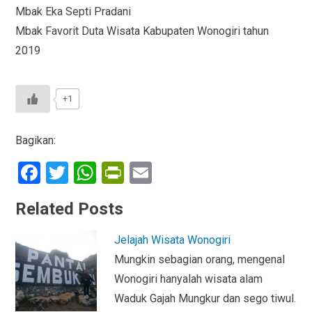
Mbak Eka Septi Pradani
Mbak Favorit Duta Wisata Kabupaten Wonogiri tahun
2019
+1
Bagikan:
F
T
W
Pr
E
a
wi
h
in
m
Related Posts
ce
tt
at
tF
ail
b
er
s
ri
Jelajah Wisata Wonogiri
o
A
e
Mungkin sebagian orang, mengenal
o
p
n
Wonogiri hanyalah wisata alam
Waduk Gajah Mungkur dan sego tiwul.
k
p
dl