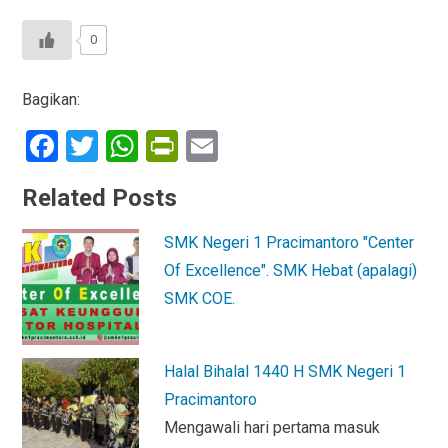
0
Bagikan:
F
T
W
Pr
E
a
wi
h
in
m
Related Posts
ce
tt
at
tF
ail
b
er
s
ri
SMK Negeri 1 Pracimantoro "Center
o
A
e
Of Excellence". SMK Hebat (apalagi)
o
p
n
SMK COE.
k
p
dl
y
Halal Bihalal 1440 H SMK Negeri 1
Pracimantoro
Mengawali hari pertama masuk