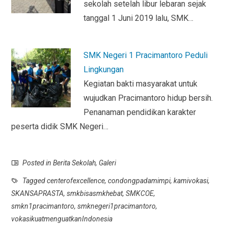
sekolah setelah libur lebaran sejak
tanggal 1 Juni 2019 lalu, SMK…
SMK Negeri 1 Pracimantoro Peduli
Lingkungan
Kegiatan bakti masyarakat untuk
wujudkan Pracimantoro hidup bersih.
Penanaman pendidikan karakter
peserta didik SMK Negeri…
Posted in
Berita Sekolah
,
Galeri
Tagged
centerofexcellence
,
condongpadamimpi
,
kamivokasi
,
SKANSAPRASTA
,
smkbisasmkhebat
,
SMKCOE
,
smkn1pracimantoro
,
smknegeri1pracimantoro
,
vokasikuatmenguatkanIndonesia