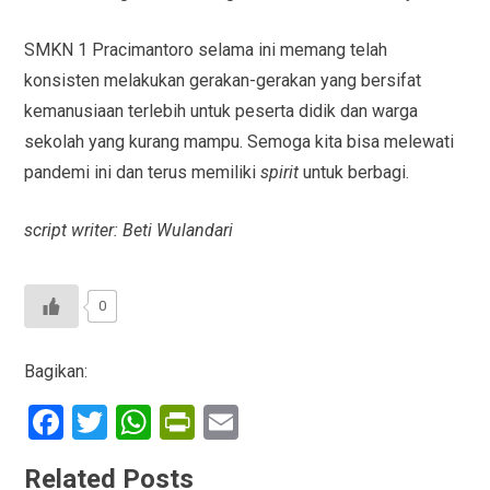
SMKN 1 Pracimantoro selama ini memang telah
konsisten melakukan gerakan-gerakan yang bersifat
kemanusiaan terlebih untuk peserta didik dan warga
sekolah yang kurang mampu. Semoga kita bisa melewati
pandemi ini dan terus memiliki
spirit
untuk berbagi.
script writer: Beti Wulandari
0
Bagikan:
F
T
W
Pr
E
a
wi
h
in
m
Related Posts