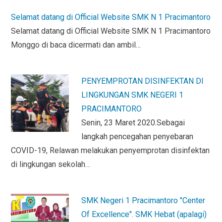
ce
tt
at
tF
ail
b
er
s
ri
Selamat datang di Official Website SMK N 1 Pracimantoro
o
A
e
Selamat datang di Official Website SMK N 1 Pracimantoro
o
p
n
Monggo di baca dicermati dan ambil…
k
p
dl
y
PENYEMPROTAN DISINFEKTAN DI
LINGKUNGAN SMK NEGERI 1
PRACIMANTORO
Senin, 23 Maret 2020.Sebagai
langkah pencegahan penyebaran
COVID-19, Relawan melakukan penyemprotan disinfektan
di lingkungan sekolah…
SMK Negeri 1 Pracimantoro "Center
Of Excellence". SMK Hebat (apalagi)