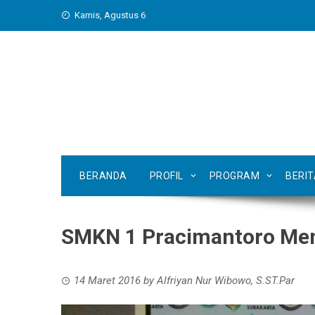
Skip
Kamis, Agustus 6
to
content
BERANDA
PROFIL
PROGRAM
BERI
SMKN 1 Pracimantoro Men
14 Maret 2016
by
Alfriyan Nur Wibowo, S.ST.Par