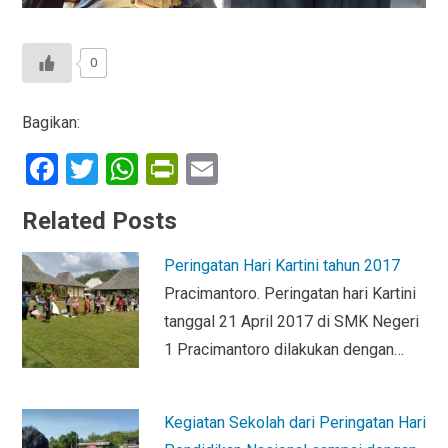
0
Bagikan:
F
T
W
Pr
E
a
wi
h
in
m
Related Posts
ce
tt
at
tF
ail
b
er
s
ri
Peringatan Hari Kartini tahun 2017
o
A
e
Pracimantoro. Peringatan hari Kartini
o
p
n
tanggal 21 April 2017 di SMK Negeri
1 Pracimantoro dilakukan dengan…
k
p
dl
y
Kegiatan Sekolah dari Peringatan Hari