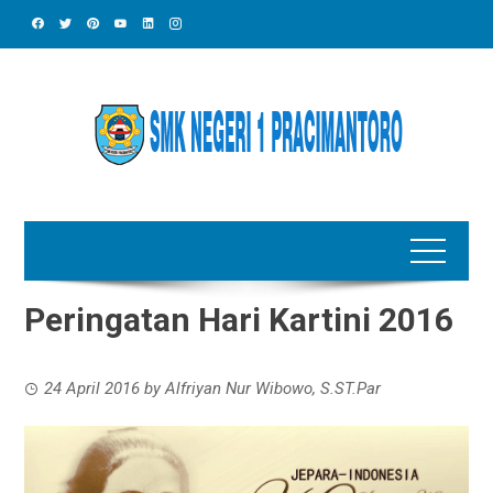
Skip
to
content
Peringatan Hari Kartini 2016
24 April 2016
by
Alfriyan Nur Wibowo, S.ST.Par