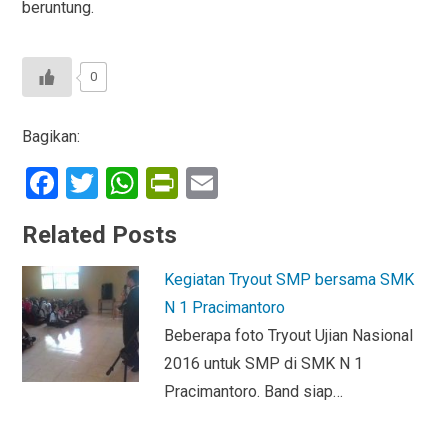
beruntung.
0
Bagikan:
F
T
W
Pr
E
a
wi
h
in
m
Related Posts
ce
tt
at
tF
ail
b
er
s
ri
Kegiatan Tryout SMP bersama SMK
o
A
e
N 1 Pracimantoro
o
p
n
Beberapa foto Tryout Ujian Nasional
2016 untuk SMP di SMK N 1
k
p
dl
Pracimantoro. Band siap…
y