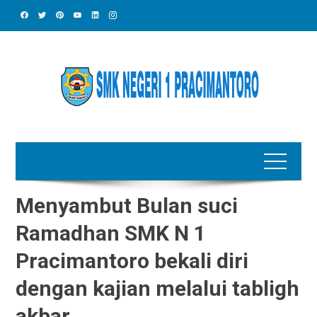
Skip
to
content
Menyambut Bulan suci
Ramadhan SMK N 1
Pracimantoro bekali diri
dengan kajian melalui tabligh
akbar