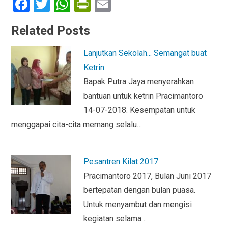
F
T
W
Pr
E
a
wi
h
in
m
Related Posts
ce
tt
at
tF
ail
b
er
s
ri
Lanjutkan Sekolah... Semangat buat
o
A
e
Ketrin
o
p
n
Bapak Putra Jaya menyerahkan
bantuan untuk ketrin Pracimantoro
k
p
dl
14-07-2018. Kesempatan untuk
y
menggapai cita-cita memang selalu…
Pesantren Kilat 2017
Pracimantoro 2017, Bulan Juni 2017
bertepatan dengan bulan puasa.
Untuk menyambut dan mengisi
kegiatan selama…