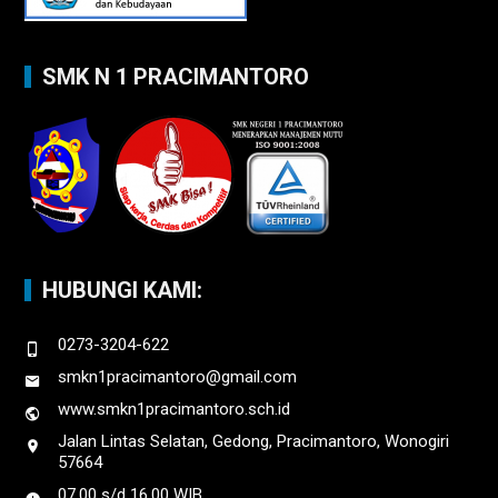
SMK N 1 PRACIMANTORO
HUBUNGI KAMI:
0273-3204-622
smkn1pracimantoro@gmail.com
www.smkn1pracimantoro.sch.id
Jalan Lintas Selatan, Gedong, Pracimantoro, Wonogiri
57664
07.00 s/d 16.00 WIB