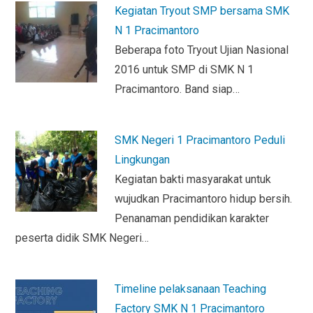
b
er
s
ri
Kegiatan Tryout SMP bersama SMK
o
A
e
N 1 Pracimantoro
o
p
n
Beberapa foto Tryout Ujian Nasional
2016 untuk SMP di SMK N 1
k
p
dl
Pracimantoro. Band siap…
y
SMK Negeri 1 Pracimantoro Peduli
Lingkungan
Kegiatan bakti masyarakat untuk
wujudkan Pracimantoro hidup bersih.
Penanaman pendidikan karakter
peserta didik SMK Negeri…
Timeline pelaksanaan Teaching
Factory SMK N 1 Pracimantoro