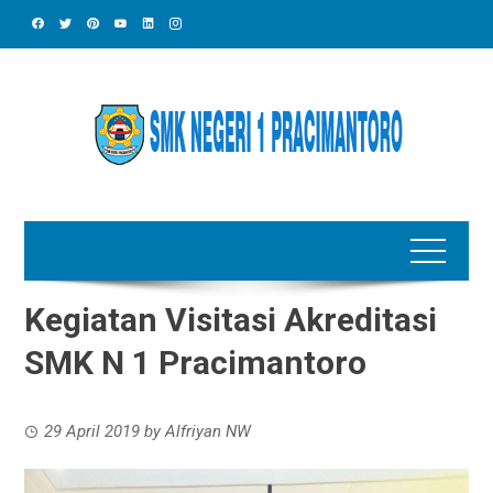
Skip
to
content
Kegiatan Visitasi Akreditasi
SMK N 1 Pracimantoro
29 April 2019
by
Alfriyan NW