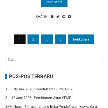
Read More
SHARE
Navigasi
1
2
…
8
Berikutnya
pos
Cari
untuk:
POS-POS TERBARU
15 – 18 Juni 2026 : Pendaftaran SPMB 2026
3 – 12 Juni 2026 : Pembuatan Akun SPMB
SMK Negeri 1 Pracimantoro Buka Pendaftaran Siswa Baru