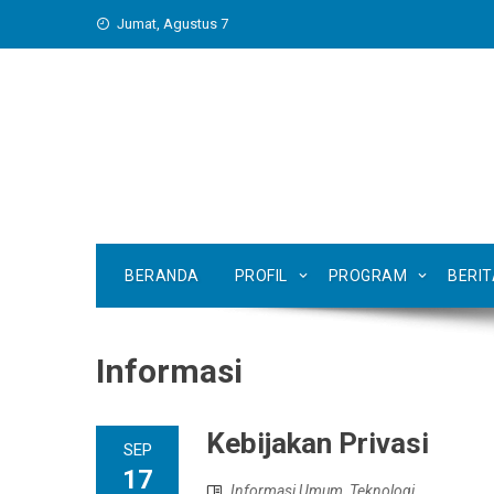
Skip
Jumat, Agustus 7
to
content
BERANDA
PROFIL
PROGRAM
BERI
Informasi
Kebijakan Privasi
SEP
17
Informasi Umum
,
Teknologi