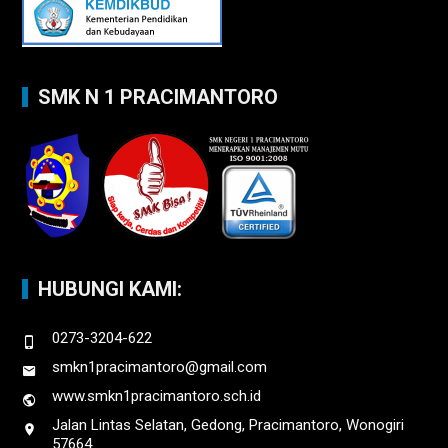
SMK N 1 PRACIMANTORO
HUBUNGI KAMI:
0273-3204-622
smkn1pracimantoro@gmail.com
www.smkn1pracimantoro.sch.id
Jalan Lintas Selatan, Gedong, Pracimantoro, Wonogiri
57664