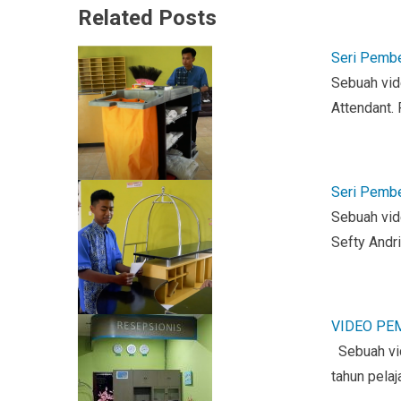
a
wi
h
in
m
Related Posts
ce
tt
at
tF
ail
b
er
s
ri
Seri Pembe
o
A
e
Sebuah vid
o
p
n
Attendant.
k
p
dl
y
Seri Pembe
Sebuah vid
Sefty Andr
VIDEO PE
Sebuah vid
tahun pela