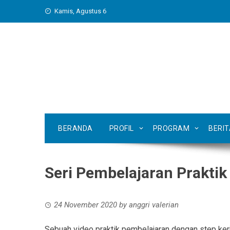
Skip
Kamis, Agustus 6
to
content
BERANDA
PROFIL
PROGRAM
BERI
Seri Pembelajaran Prakt
24 November 2020
by
anggri valerian
Sebuah video praktik pembelajaran dengan step ker