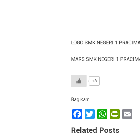
LOGO SMK NEGERI 1 PRACIM
MARS SMK NEGERI 1 PRACIM
+8
Bagikan:
F
T
W
Pr
E
a
wi
h
in
Related Posts
ce
tt
at
tF
ai