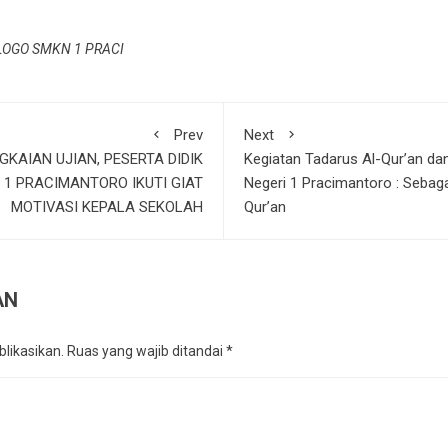
LOGO SMKN 1 PRACI
Prev
Next
AIAN UJIAN, PESERTA DIDIK
Kegiatan Tadarus Al-Qur’an d
I 1 PRACIMANTORO IKUTI GIAT
Negeri 1 Pracimantoro : Seba
MOTIVASI KEPALA SEKOLAH
Qur’an
AN
likasikan.
Ruas yang wajib ditandai
*