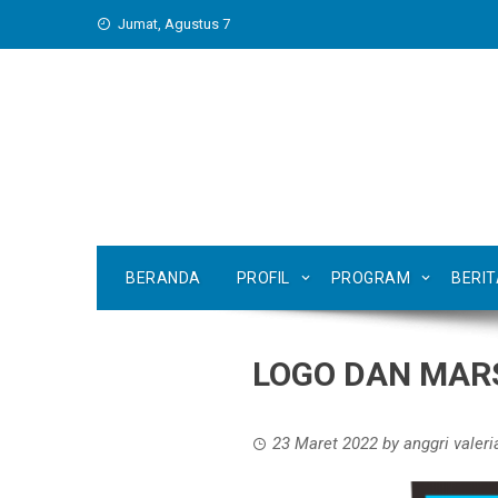
Skip
Jumat, Agustus 7
to
content
BERANDA
PROFIL
PROGRAM
BERI
LOGO DAN MAR
23 Maret 2022
by
anggri valeri