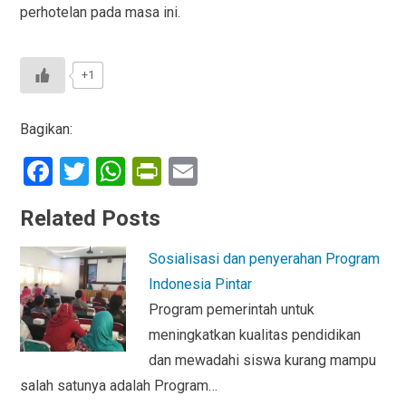
perhotelan pada masa ini.
+1
Bagikan:
F
T
W
Pr
E
a
wi
h
in
m
Related Posts
ce
tt
at
tF
ail
b
er
s
ri
Sosialisasi dan penyerahan Program
o
A
e
Indonesia Pintar
o
p
n
Program pemerintah untuk
meningkatkan kualitas pendidikan
k
p
dl
dan mewadahi siswa kurang mampu
y
salah satunya adalah Program…