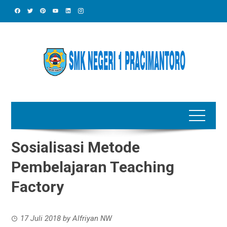
Skip
to
content
Sosialisasi Metode
Pembelajaran Teaching
Factory
17 Juli 2018
by
Alfriyan NW