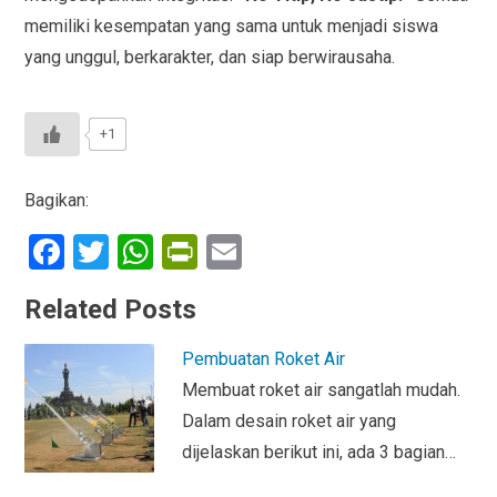
memiliki kesempatan yang sama untuk menjadi siswa
yang unggul, berkarakter, dan siap berwirausaha.
+1
Bagikan:
F
T
W
Pr
E
a
wi
h
in
m
Related Posts
ce
tt
at
tF
ail
b
er
s
ri
Pembuatan Roket Air
o
A
e
Membuat roket air sangatlah mudah.
o
p
n
Dalam desain roket air yang
dijelaskan berikut ini, ada 3 bagian…
k
p
dl