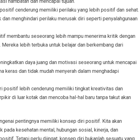
si hambatan dan mencapai tujuan.
positif cenderung memiliki perilaku yang lebih positif dan sehat.
 dan menghindari perilaku merusak diri seperti penyalahgunaan
ositif membantu seseorang lebih mampu menerima kritik dengan
l. Mereka lebih terbuka untuk belajar dan berkembang dari
eningkatkan daya juang dan motivasi seseorang untuk mencapai
aha keras dan tidak mudah menyerah dalam menghadapi
i positif lebih cenderung memiliki tingkat kreativitas dan
rpikir di luar kotak dan mencoba hal-hal baru tanpa takut akan
ngenai pentingnya memiliki konsep diri positif. Kita akan
k pada kesehatan mental, hubungan sosial, kinerja, dan
itif. Tetapi perlu diingat, konsep diri bukanlah sesuatu yang