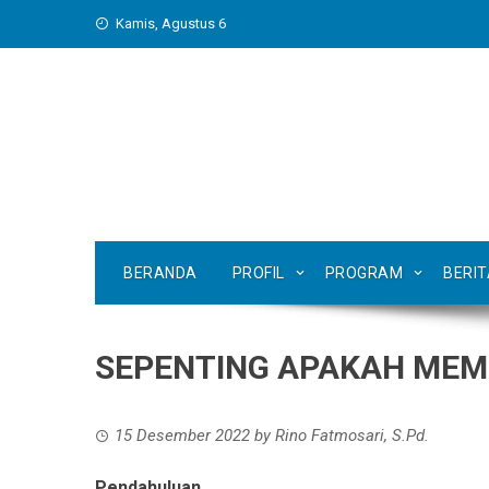
Skip
Kamis, Agustus 6
to
content
BERANDA
PROFIL
PROGRAM
BERI
SEPENTING APAKAH MEMIL
15 Desember 2022
by
Rino Fatmosari, S.Pd.
Pendahuluan