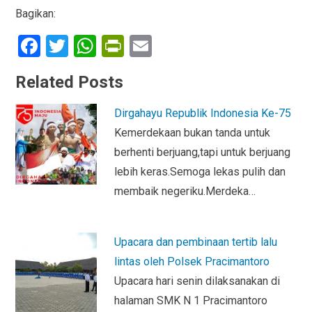
Bagikan:
F
T
W
Pr
E
a
wi
h
in
m
Related Posts
ce
tt
at
tF
ail
b
er
s
ri
Dirgahayu Republik Indonesia Ke-75
o
A
e
Kemerdekaan bukan tanda untuk
o
p
n
berhenti berjuang,tapi untuk berjuang
lebih keras.Semoga lekas pulih dan
k
p
dl
membaik negeriku.Merdeka…
y
Upacara dan pembinaan tertib lalu
lintas oleh Polsek Pracimantoro
Upacara hari senin dilaksanakan di
halaman SMK N 1 Pracimantoro