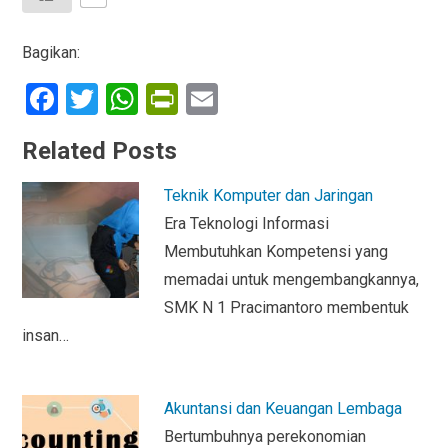
Bagikan:
F
T
W
Pr
E
a
wi
h
in
m
Related Posts
ce
tt
at
tF
ail
b
er
s
ri
Teknik Komputer dan Jaringan
o
A
e
Era Teknologi Informasi
o
p
n
Membutuhkan Kompetensi yang
memadai untuk mengembangkannya,
k
p
dl
SMK N 1 Pracimantoro membentuk
y
insan…
Akuntansi dan Keuangan Lembaga
Bertumbuhnya perekonomian