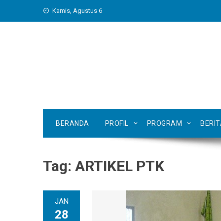
Skip
Kamis, Agustus 6
to
content
BERANDA
PROFIL
PROGRAM
BERI
Tag:
ARTIKEL PTK
JAN
28