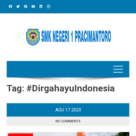
Skip
to
content
Tag:
#DirgahayuIndonesia
AGU
17
2020
NO COMMENTS