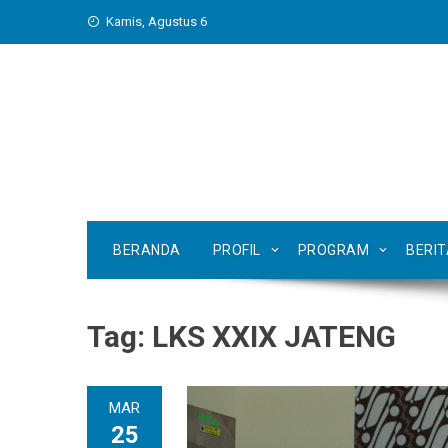
Skip
Kamis, Agustus 6
to
content
BERANDA
PROFIL
PROGRAM
BERI
Tag:
LKS XXIX JATENG
MAR
25