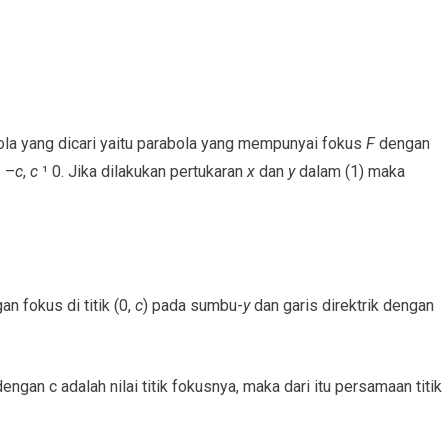
la yang dicari yaitu parabola yang mempunyai fokus
F
dengan
 –
c
,
c
¹ 0. Jika dilakukan pertukaran
x
dan
y
dalam (1) maka
 fokus di titik (0,
c
) pada sumbu-
y
dan garis direktrik dengan
engan c adalah nilai titik fokusnya, maka dari itu persamaan titik