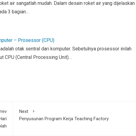
ket air sangatlah mudah. Dalam desain roket air yang dijelaskan
, ada 3 bagian…
puter – Prosessor (CPU)
dalah otak sentral dari komputer. Sebetulnya prosessor inilah
ut CPU (Central Processing Unit)…
rev
Next
Hari
Penyusunan Program Kerja Teaching Factory
lah