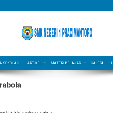
TA SEKOLAH
ARTIKEL
MATERI BELAJAR
GALERI
rabola
i titik fokus antena parabola.