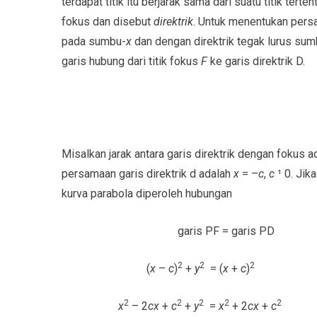
terdapat titik itu berjarak sama dari suatu titik tert
fokus dan disebut
direktrik
. Untuk menentukan persa
pada sumbu-
x
dan dengan direktrik tegak lurus sum
garis hubung dari titik fokus
F
ke garis direktrik D.
Misalkan jarak antara garis direktrik dengan fokus a
persamaan garis direktrik d adalah
x
= –
c
,
c
¹ 0. Jik
kurva parabola diperoleh hubungan
garis PF = garis PD
2
2
2
(
x
–
c
)
+
y
= (
x
+
c
)
2
2
2
2
2
x
– 2
cx
+
c
+
y
=
x
+ 2
cx
+
c