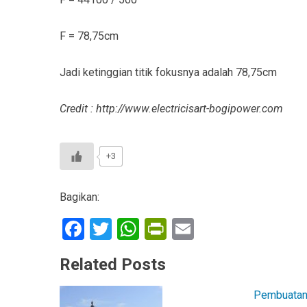
F = 78,75cm
Jadi ketinggian titik fokusnya adalah 78,75cm
Credit : http://www.electricisart-bogipower.com
+3
Bagikan:
F
T
W
Pr
E
a
wi
h
in
m
Related Posts
ce
tt
at
tF
ail
b
er
s
ri
Pembuatan 