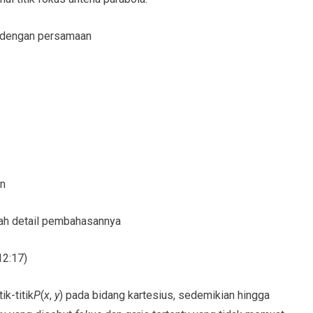
a dengan persamaan
an
lah detail pembahasannya
12:17)
k-titik
P
(
x
,
y
) pada bidang kartesius, sedemikian hingga