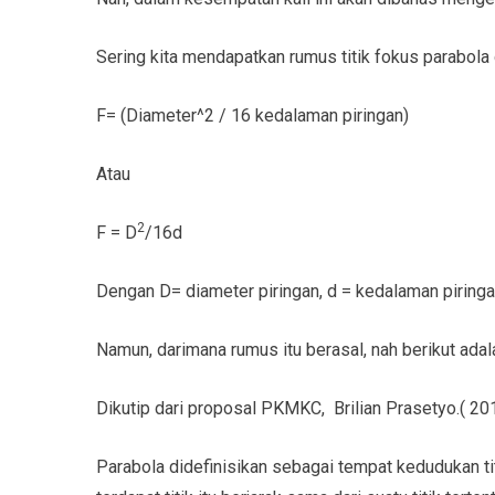
Sering kita mendapatkan rumus titik fokus parabol
F= (Diameter^2 / 16 kedalaman piringan)
Atau
2
F = D
/16d
Dengan D= diameter piringan, d = kedalaman piring
Namun, darimana rumus itu berasal, nah berikut ada
Dikutip dari proposal PKMKC, Brilian Prasetyo.( 20
Parabola didefinisikan sebagai tempat kedudukan titi