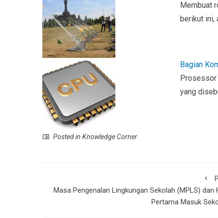
o
A
e
Membuat ro
o
p
n
berikut ini
k
p
dl
y
Bagian Kom
Prosessor a
yang diseb
Posted in
Knowledge Corner
P
Masa Pengenalan Lingkungan Sekolah (MPLS) dan 
Pertama Masuk Seko