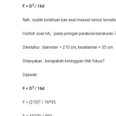
2
F = D
/ 16d
Nah.. sudah ketahuan kan asal muasal rumus tersebu
Contoh soal nih, : pada piringan parabola berukuran 7
Diketahui : diameter = 210 cm, kedalaman = 35 cm
Ditanyakan : berapakah ketinggian titik fokus?
Dijawab :
2
F = D
/ 16d
2
F = (210)
/ 16*35
F = 44100 / 560