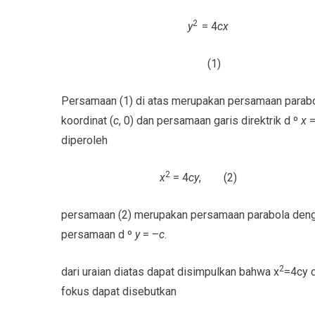
2
y
= 4
cx
(1)
Persamaan (1) di atas merupakan persamaan parabo
koordinat (
c
, 0) dan persamaan garis direktrik d º
x
=
diperoleh
2
x
= 4
cy
, (2)
persamaan (2) merupakan persamaan parabola dengan
persamaan d º
y
= –
c
.
2
dari uraian diatas dapat disimpulkan bahwa x
=4cy d
fokus dapat disebutkan