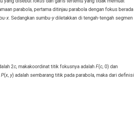
entu yang disebut
fokus
dan garis tertentu yang tidak memuat
maan parabola, pertama ditinjau parabola dengan fokus berada
bu-
x
. Sedangkan sumbu-
y
diletakkan di tengah-tengah segmen
dalah 2
c
, makakoordinat titik fokusnya adalah
F
(
c
, 0) dan
a
P
(
x
,
y
) adalah sembarang titik pada parabola, maka dari definisi