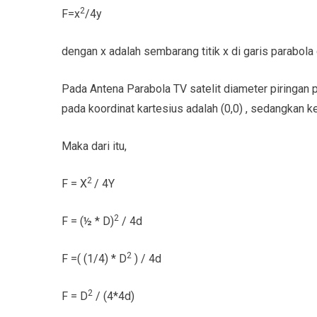
2
F=x
/4y
dengan x adalah sembarang titik x di garis parabola
Pada Antena Parabola TV satelit diameter piringan pa
pada koordinat kartesius adalah (0,0) , sedangkan k
Maka dari itu,
2
F = X
/ 4Y
2
F = (½ * D)
/ 4d
2
F =( (1/4) * D
) / 4d
2
F = D
/ (4*4d)