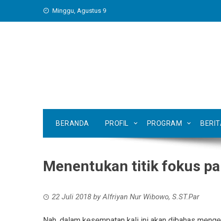
Skip
Minggu, Agustus 9
to
content
BERANDA
PROFIL
PROGRAM
BERI
Menentukan titik fokus pa
22 Juli 2018
by
Alfriyan Nur Wibowo, S.ST.Par
Nah, dalam kesempatan kali ini akan dibahas mengena