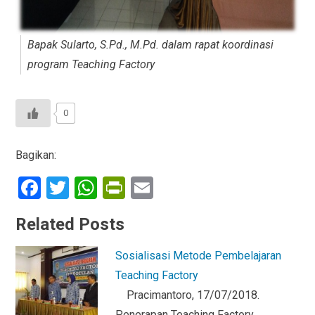
Bapak Sularto, S.Pd., M.Pd. dalam rapat koordinasi
program Teaching Factory
0
Bagikan:
F
T
W
Pr
E
a
wi
h
in
m
Related Posts
ce
tt
at
tF
ail
b
er
s
ri
Sosialisasi Metode Pembelajaran
o
A
e
Teaching Factory
o
p
n
Pracimantoro, 17/07/2018.
Penerapan Teaching Factory