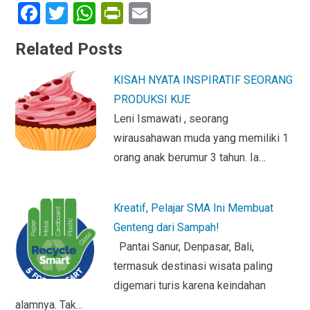
F
T
W
Pr
E
a
wi
h
in
m
Related Posts
ce
tt
at
tF
ail
b
er
s
ri
KISAH NYATA INSPIRATIF SEORANG
o
A
e
PRODUKSI KUE
o
p
n
Leni Ismawati , seorang
wirausahawan muda yang memiliki 1
k
p
dl
orang anak berumur 3 tahun. Ia…
y
Kreatif, Pelajar SMA Ini Membuat
Genteng dari Sampah!
Pantai Sanur, Denpasar, Bali,
termasuk destinasi wisata paling
digemari turis karena keindahan
alamnya. Tak…