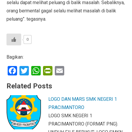
selalu dapat melihat peluang di balik masalah. Sebaliknya,
orang bermental gagal selalu melihat masalah di balik
peluang”. tegasnya.
0
Bagikan:
F
T
W
Pr
E
a
wi
h
in
m
Related Posts
ce
tt
at
tF
ail
b
er
s
ri
LOGO DAN MARS SMK NEGERI 1
o
A
e
PRACIMANTORO
o
p
n
LOGO SMK NEGERI 1
PRACIMANTORO (FORMAT PNG).
k
p
dl