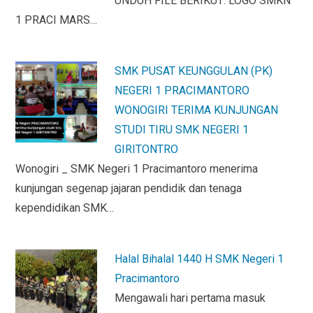
UNDUH FILE BERIKUT: LOGO SMKN
y
1 PRACI MARS…
SMK PUSAT KEUNGGULAN (PK)
NEGERI 1 PRACIMANTORO
WONOGIRI TERIMA KUNJUNGAN
STUDI TIRU SMK NEGERI 1
GIRITONTRO
Wonogiri _ SMK Negeri 1 Pracimantoro menerima
kunjungan segenap jajaran pendidik dan tenaga
kependidikan SMK…
Halal Bihalal 1440 H SMK Negeri 1
Pracimantoro
Mengawali hari pertama masuk