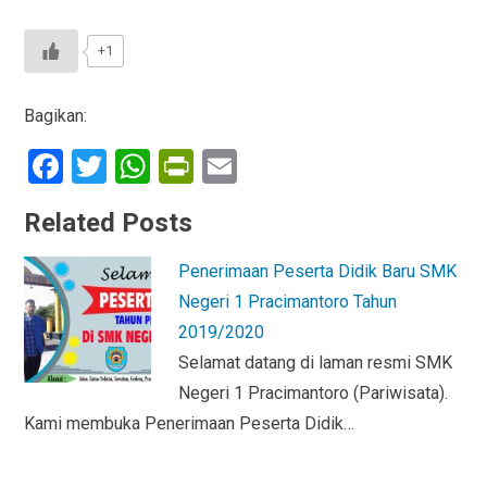
+1
Bagikan:
F
T
W
Pr
E
a
wi
h
in
m
Related Posts
ce
tt
at
tF
ail
b
er
s
ri
Penerimaan Peserta Didik Baru SMK
o
A
e
Negeri 1 Pracimantoro Tahun
o
p
n
2019/2020
Selamat datang di laman resmi SMK
k
p
dl
Negeri 1 Pracimantoro (Pariwisata).
y
Kami membuka Penerimaan Peserta Didik…