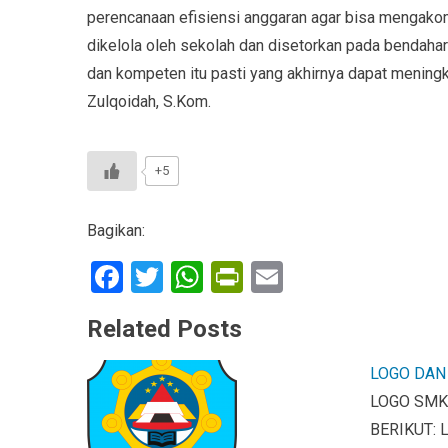
perencanaan efisiensi anggaran agar bisa mengako
dikelola oleh sekolah dan disetorkan pada bendahara
dan kompeten itu pasti yang akhirnya dapat meningka
Zulqoidah, S.Kom.
+5
Bagikan:
F
T
W
Pr
E
a
wi
h
in
m
Related Posts
ce
tt
at
tF
ail
b
er
s
ri
LOGO DAN
o
A
e
LOGO SMK
o
p
n
BERIKUT: